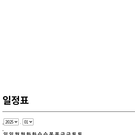
일정표
.
일
일
월
월
화
화
수
수
목
목
금
금
토
토